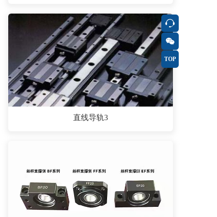
按钮
按钮
按钮
TOP
直线导轨3