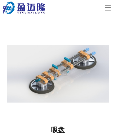
T
o
g
g
l
e
n
a
v
i
g
a
t
i
o
n
吸盘